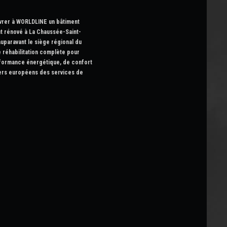
vrer à WORLDLINE un bâtiment
nt rénové à La Chaussée-Saint-
 auparavant le siège régional du
e réhabilitation complète pour
formance énergétique, de confort
aders européens des services de