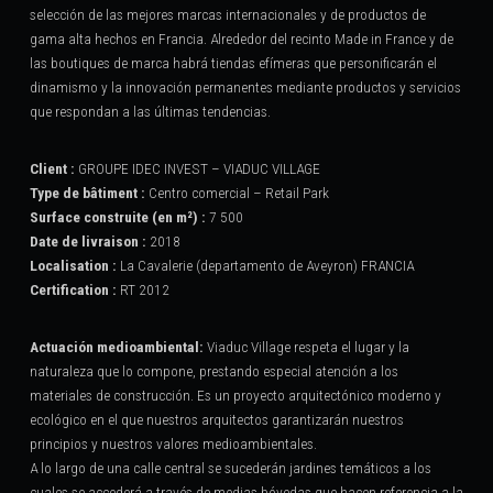
selección de las mejores marcas internacionales y de productos de
gama alta hechos en Francia. Alrededor del recinto Made in France y de
las boutiques de marca habrá tiendas efímeras que personificarán el
dinamismo y la innovación permanentes mediante productos y servicios
que respondan a las últimas tendencias.
Client :
GROUPE IDEC INVEST – VIADUC VILLAGE
Type de bâtiment :
Centro comercial – Retail Park
Surface construite (en m²) :
7 500
Date de livraison :
2018
Localisation :
La Cavalerie (departamento de Aveyron) FRANCIA
Certification :
RT 2012
Actuación medioambiental:
Viaduc Village respeta el lugar y la
naturaleza que lo compone, prestando especial atención a los
materiales de construcción. Es un proyecto arquitectónico moderno y
ecológico en el que nuestros arquitectos garantizarán nuestros
principios y nuestros valores medioambientales.
A lo largo de una calle central se sucederán jardines temáticos a los
cuales se accederá a través de medias bóvedas que hacen referencia a la